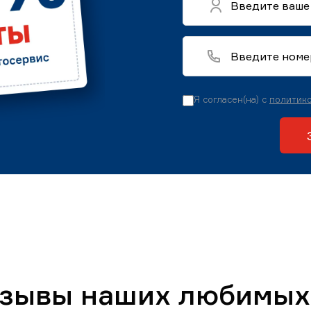
Я согласен(на) с
политико
тзывы наших любимых