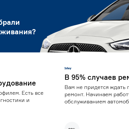
брали
уживания?
В 95% случаев ре
рудование
Вам не придется ждать 
офилем. Есть все
ремонт. Начинаем работ
гностики и
обслуживанием автомоби