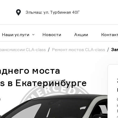
Эльмаш: ул. Турбинная 40Г
Наши услуги
Новости
Акции
Контак
рансмиссии CLA-class
Ремонт мостов CLA-class
За
аднего моста
s в Екатеринбурге
а