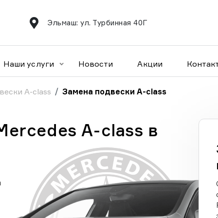
Эльмаш: ул. Турбинная 40Г
Наши услуги
Новости
Акции
Контак
вески A-class
Замена подвески A-class
ercedes A-class в
а