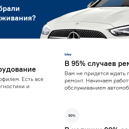
брали
уживания?
В 95% случаев ре
рудование
Вам не придется ждать 
офилем. Есть все
ремонт. Начинаем работ
гностики и
обслуживанием автомоби