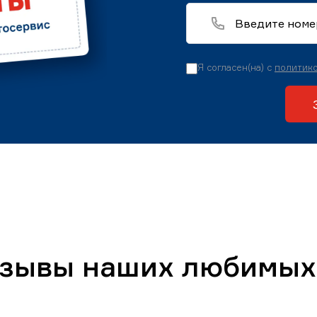
Я согласен(на) с
политико
тзывы наших любимых