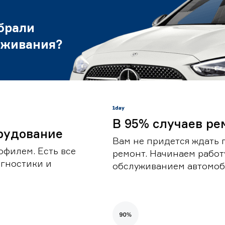
брали
уживания?
В 95% случаев ре
рудование
Вам не придется ждать 
офилем. Есть все
ремонт. Начинаем работ
гностики и
обслуживанием автомоби