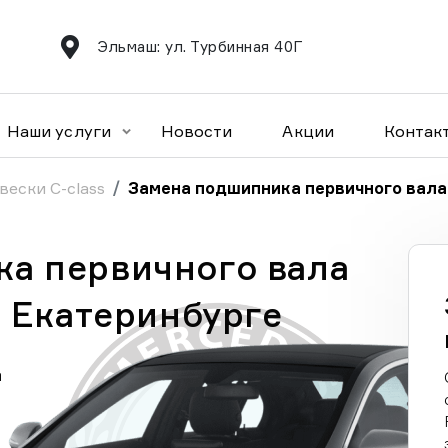
Эльмаш: ул. Турбинная 40Г
Наши услуги
Новости
Акции
Контак
вески C-class
Замена подшипника первичного вала 
а первичного вала
в Екатеринбурге
а