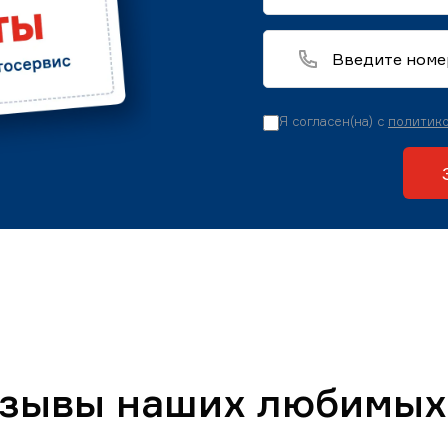
Я согласен(на) с
политико
тзывы наших любимых