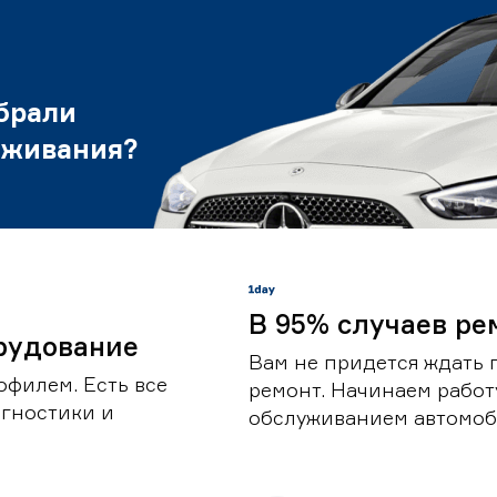
брали
уживания?
В 95% случаев ре
рудование
Вам не придется ждать 
офилем. Есть все
ремонт. Начинаем работ
гностики и
обслуживанием автомоби