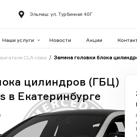
Эльмаш: ул. Турбинная 40Г
Наши услуги
Новости
Акции
Контак
вигателя CLA-class
Замена головки блока цилиндро
лока цилиндров (ГБЦ)
s в Екатеринбурге
а