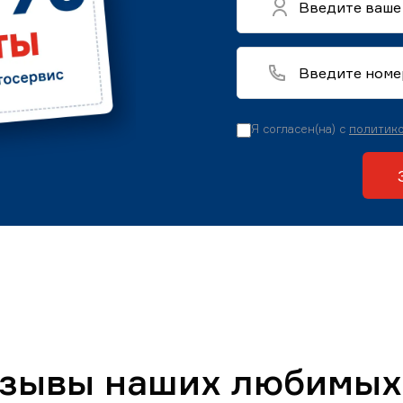
Я согласен(на) с
политико
тзывы наших любимых