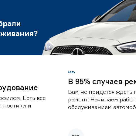
брали
уживания?
В 95% случаев ре
рудование
Вам не придется ждать 
офилем. Есть все
ремонт. Начинаем работ
гностики и
обслуживанием автомоби