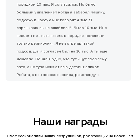
порядком 10 тыс. Я согласился. Но было
большим удивлением когда я заберал машину,
подхожу в кассу а мне говорят 4 тыс. Я
спрашиваю вы не ошиблись?! Было 10 тыс. Мне
говорят нет, натяжитель в порядке, поменяли
только резиночки....Я не встречал такой
подход. Да, я согласен был на 10 тыс. А ты ещё
дешевле. Понял я одно, что тут ищут проблему
авто, а не тупо меняют всю деталь целиком.
Ребята, кто в поиске сервиса, рекомендую.
Наши награды
Профессионализм наших сотрудников, работающих на новейшем