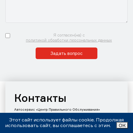
Я согласен(на) с
политикой обработки персональных данных
Задать вопрос
Контакты
Автосервис «Центр Правильного Обслуживания»
Принимаем звонки и заявки с 9:00 до 21:00 Ежедневно
Номер телефона:
Этот сайт использует файлы cookie. Продолжая
+7 (343)302-17-80
использовать сайт, вы соглашаетесь с этим.
ОК