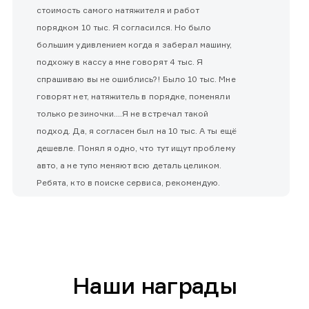
стоимость самого натяжителя и работ
порядком 10 тыс. Я согласился. Но было
большим удивлением когда я заберал машину,
подхожу в кассу а мне говорят 4 тыс. Я
спрашиваю вы не ошиблись?! Было 10 тыс. Мне
говорят нет, натяжитель в порядке, поменяли
только резиночки....Я не встречал такой
подход. Да, я согласен был на 10 тыс. А ты ещё
дешевле. Понял я одно, что тут ищут проблему
авто, а не тупо меняют всю деталь целиком.
Ребята, кто в поиске сервиса, рекомендую.
Наши награды