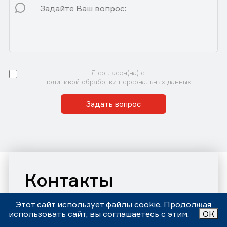
Я согласен(на) с
политикой обработки персональных данных
Задать вопрос
Контакты
Автосервис «Центр Правильного Обслуживания»
Этот сайт использует файлы cookie. Продолжая
Принимаем звонки и заявки с 9:00 до 21:00 Ежедневно
использовать сайт, вы соглашаетесь с этим.
ОК
Номер телефона:
+7 (343)302-17-80