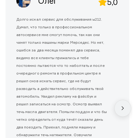
Олег
5,0
Долго искал сервис для обслуживания w212.
Думал, что только в профессиональном
автосервисе мне смогут помочь, так как они
чинят только машины марки Мерседес. Но нет,
ошибся за два месяца поменял два сервиса,
видимо все клиенты прижались и тебе
постоянно пытаются что то наболтать и после
очередного ремонта в профильном центре я
решил снов искать сервис, где не будут
разводить а действительно обслуживать твой
автомобиль. Увидел рекламу на фэйсбук и
решил записаться на осмотр. Осмотр выявил
течь масла двигателя. Помыли поддон и что бы
четко определить от куда течёт сказали день
два поездить. Приехал, подняли машину и
обнаружили течь натяжителя. Озвучили