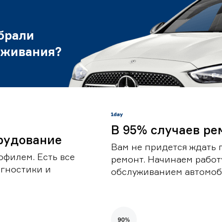
брали
уживания?
В 95% случаев ре
рудование
Вам не придется ждать 
офилем. Есть все
ремонт. Начинаем работ
гностики и
обслуживанием автомоби