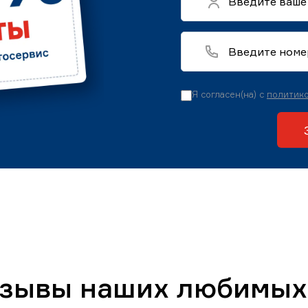
Я согласен(на) с
политико
тзывы наших любимых