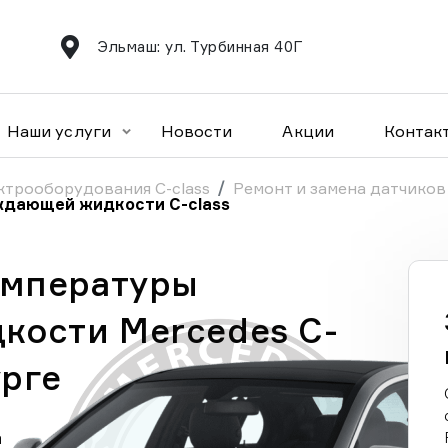
Эльмаш: ул. Турбинная 40Г
Наши услуги
Новости
Акции
Контак
ктрооборудования C-class
Ремонт и замена датчиков 
ждающей жидкости C-class
емпературы
кости Mercedes C-
урге
а