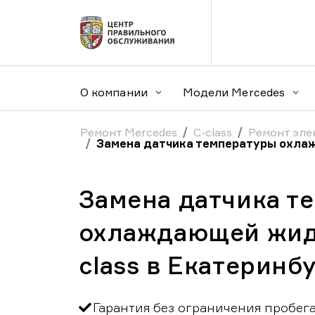
О компании
Модели Mercedes
Ремонт Mercedes
C-class
Ремонт эле
Замена датчика температуры охла
Замена датчика т
охлаждающей жид
class в Екатеринб
Гарантия без ограничения пробег