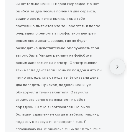
чинят только машины марки Мерседес. Но нет,
ошибся за два месяца поменял два сервиса,
видимо все клиенты прижались и тебе
постоянно пытаются что то наболтать и после
очередного ремонта в профильном центре я
решил снов искать сервис, где не будут
разводить а действительно обслуживать твой
автомобиль. Увидел рекламу на фэйсбук и
решил записаться на осмотр. Осмотр выявил
течь масла двигателя. Помыли поддон и что бы
четко определить от куда течёт сказали день
два поездить. Приехал, подняли машину и
обнаружили течь натяжителя. Озвучили
стоимость самого натяжителя и работ
порядком 10 тыс. Я согласился. Но было
большим удивлением когда я заберал машину,
подхожу в кассу а мне говорят 4 тыс. Я
спрашиваю вы не ошиблись?! Было 10 тыс. Мне