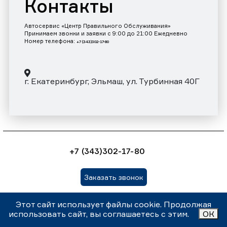
Контакты
Автосервис «Центр Правильного Обслуживания»
Принимаем звонки и заявки с 9:00 до 21:00 Ежедневно
Номер телефона:
+7 (343)302-17-80
г. Екатеринбург, Эльмаш, ул. Турбинная 40Г
+7 (343)302-17-80
Заказать звонок
Этот сайт использует файлы cookie. Продолжая
Внимание! Данный сайт носит информационный характер и
использовать сайт, вы соглашаетесь с этим.
ОК
ни при каких условиях не является публичной офертой,
которая определяется положениями статьи 437 (2)