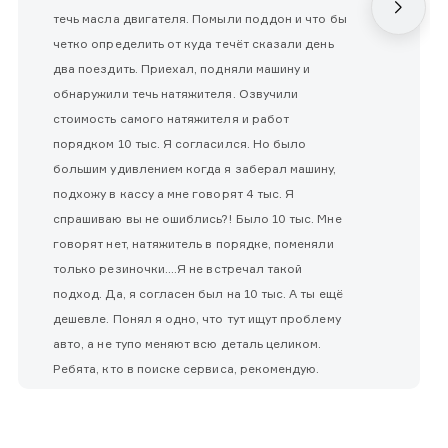
течь масла двигателя. Помыли поддон и что бы
четко определить от куда течёт сказали день
два поездить. Приехал, подняли машину и
обнаружили течь натяжителя. Озвучили
стоимость самого натяжителя и работ
порядком 10 тыс. Я согласился. Но было
большим удивлением когда я заберал машину,
подхожу в кассу а мне говорят 4 тыс. Я
спрашиваю вы не ошиблись?! Было 10 тыс. Мне
говорят нет, натяжитель в порядке, поменяли
только резиночки....Я не встречал такой
подход. Да, я согласен был на 10 тыс. А ты ещё
дешевле. Понял я одно, что тут ищут проблему
авто, а не тупо меняют всю деталь целиком.
Ребята, кто в поиске сервиса, рекомендую.