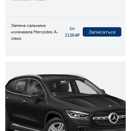
Замена сальника
От
Записаться
коленвала Mercedes A-
11254₽
class