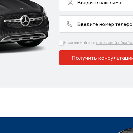
Я согласен(на) с
политикой обрабо
Получить консультаци