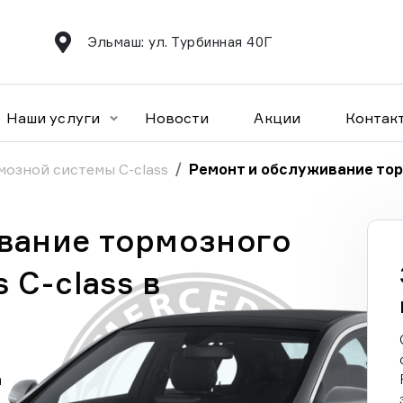
Эльмаш: ул. Турбинная 40Г
Наши услуги
Новости
Акции
Контак
мозной системы C-class
Ремонт и обслуживание тор
вание тормозного
 C-class в
а