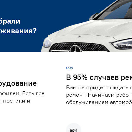
брали
уживания?
В 95% случаев ре
рудование
Вам не придется ждать 
офилем. Есть все
ремонт. Начинаем работ
гностики и
обслуживанием автомоби