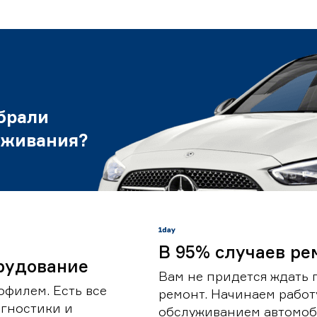
брали
уживания?
В 95% случаев ре
рудование
Вам не придется ждать 
офилем. Есть все
ремонт. Начинаем работ
гностики и
обслуживанием автомоби