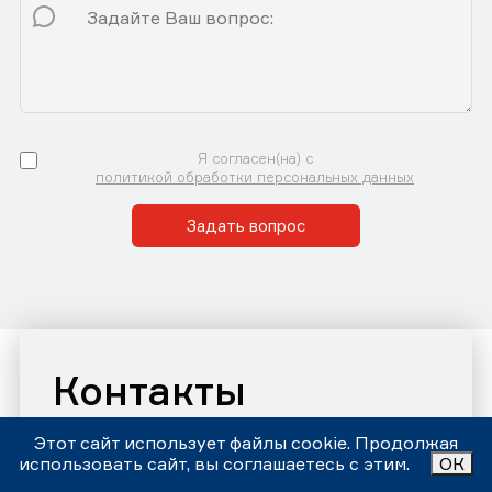
Я согласен(на) с
политикой обработки персональных данных
Задать вопрос
Контакты
Автосервис «Центр Правильного Обслуживания»
Этот сайт использует файлы cookie. Продолжая
Принимаем звонки и заявки с 9:00 до 21:00 Ежедневно
использовать сайт, вы соглашаетесь с этим.
ОК
Номер телефона:
+7 (343)302-17-80