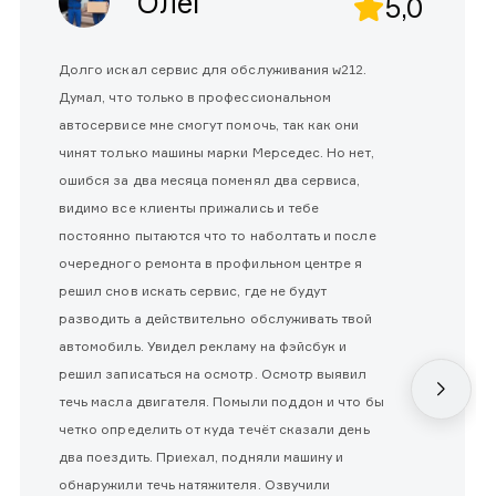
Олег
5,0
Долго искал сервис для обслуживания w212.
Думал, что только в профессиональном
автосервисе мне смогут помочь, так как они
чинят только машины марки Мерседес. Но нет,
ошибся за два месяца поменял два сервиса,
видимо все клиенты прижались и тебе
постоянно пытаются что то наболтать и после
очередного ремонта в профильном центре я
решил снов искать сервис, где не будут
разводить а действительно обслуживать твой
автомобиль. Увидел рекламу на фэйсбук и
решил записаться на осмотр. Осмотр выявил
течь масла двигателя. Помыли поддон и что бы
четко определить от куда течёт сказали день
два поездить. Приехал, подняли машину и
обнаружили течь натяжителя. Озвучили