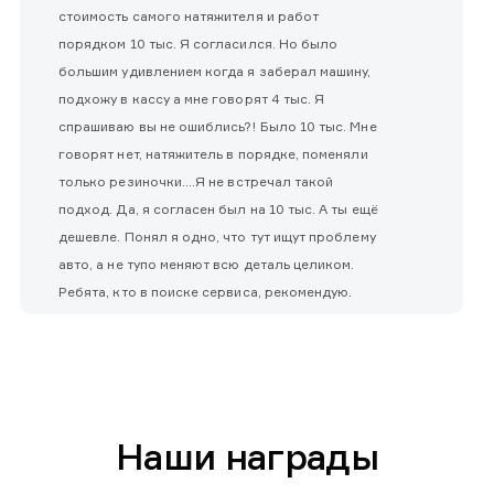
стоимость самого натяжителя и работ
порядком 10 тыс. Я согласился. Но было
большим удивлением когда я заберал машину,
подхожу в кассу а мне говорят 4 тыс. Я
спрашиваю вы не ошиблись?! Было 10 тыс. Мне
говорят нет, натяжитель в порядке, поменяли
только резиночки....Я не встречал такой
подход. Да, я согласен был на 10 тыс. А ты ещё
дешевле. Понял я одно, что тут ищут проблему
авто, а не тупо меняют всю деталь целиком.
Ребята, кто в поиске сервиса, рекомендую.
Наши награды