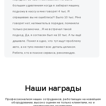
большим удивлением когда я заберал машину,
подхожу в кассу а мне говорят 4 тыс. Я
спрашиваю вы не ошиблись?! Было 10 тыс. Мне
говорят нет, натяжитель в порядке, поменяли
только резиночки....Я не встречал такой
подход. Да, я согласен был на 10 тыс. А ты ещё
дешевле. Понял я одно, что тут ищут проблему
авто, а не тупо меняют всю деталь целиком.
Ребята, кто в поиске сервиса, рекомендую.
Наши награды
Профессионализм наших сотрудников, работающих на новейшем
оборудовании, высоко оценен не только клиентами, но и
независимыми экспертами.