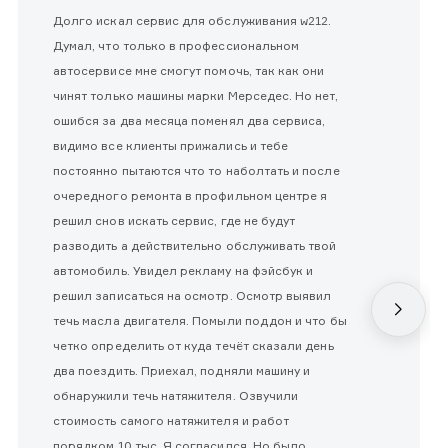
Долго искал сервис для обслуживания w212.
Думал, что только в профессиональном
автосервисе мне смогут помочь, так как они
чинят только машины марки Мерседес. Но нет,
ошибся за два месяца поменял два сервиса,
видимо все клиенты прижались и тебе
постоянно пытаются что то наболтать и после
очередного ремонта в профильном центре я
решил снов искать сервис, где не будут
разводить а действительно обслуживать твой
автомобиль. Увидел рекламу на фэйсбук и
решил записаться на осмотр. Осмотр выявил
течь масла двигателя. Помыли поддон и что бы
четко определить от куда течёт сказали день
два поездить. Приехал, подняли машину и
обнаружили течь натяжителя. Озвучили
стоимость самого натяжителя и работ
порядком 10 тыс. Я согласился. Но было