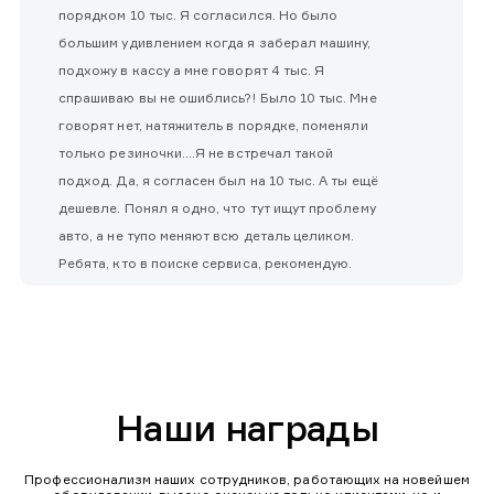
порядком 10 тыс. Я согласился. Но было
большим удивлением когда я заберал машину,
подхожу в кассу а мне говорят 4 тыс. Я
спрашиваю вы не ошиблись?! Было 10 тыс. Мне
говорят нет, натяжитель в порядке, поменяли
только резиночки....Я не встречал такой
подход. Да, я согласен был на 10 тыс. А ты ещё
дешевле. Понял я одно, что тут ищут проблему
авто, а не тупо меняют всю деталь целиком.
Ребята, кто в поиске сервиса, рекомендую.
Наши награды
Профессионализм наших сотрудников, работающих на новейшем