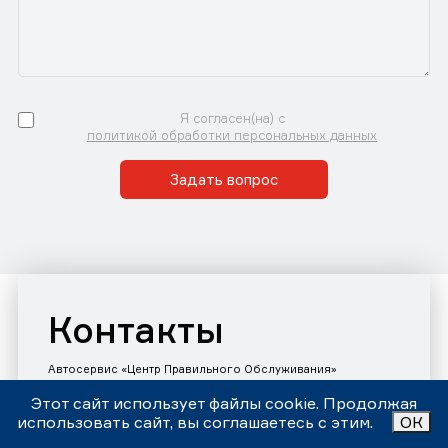
Я согласен(на) с
политикой обработки персональных данных
Задать вопрос
Контакты
Автосервис «Центр Правильного Обслуживания»
Принимаем звонки и заявки с 9:00 до 21:00 Ежедневно
Номер телефона:
Этот сайт использует файлы cookie. Продолжая
+7 (343)302-17-80
использовать сайт, вы соглашаетесь с этим.
ОК