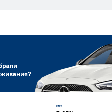
брали
уживания?