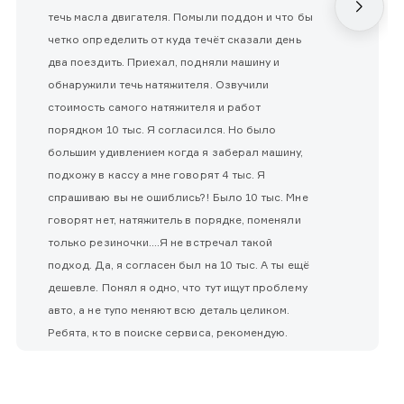
течь масла двигателя. Помыли поддон и что бы
четко определить от куда течёт сказали день
два поездить. Приехал, подняли машину и
обнаружили течь натяжителя. Озвучили
стоимость самого натяжителя и работ
порядком 10 тыс. Я согласился. Но было
большим удивлением когда я заберал машину,
подхожу в кассу а мне говорят 4 тыс. Я
спрашиваю вы не ошиблись?! Было 10 тыс. Мне
говорят нет, натяжитель в порядке, поменяли
только резиночки....Я не встречал такой
подход. Да, я согласен был на 10 тыс. А ты ещё
дешевле. Понял я одно, что тут ищут проблему
авто, а не тупо меняют всю деталь целиком.
Ребята, кто в поиске сервиса, рекомендую.