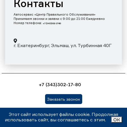
Контакты
Автосервис «Центр Правильного Обслуживания»
Принимаем звонки и заявки с 9:00 до 21:00 Ежедневно
Номер телефона:
+7 (343)302-17-80
г. Екатеринбург, Эльмаш, ул. Турбинная 40Г
+7 (343)302-17-80
Заказать звонок
Этот сайт использует файлы cookie. Продолжая
Внимание! Данный сайт носит информационный характер и
использовать сайт, вы соглашаетесь с этим.
ОК
ни при каких условиях не является публичной офертой,
которая определяется положениями статьи 437 (2)