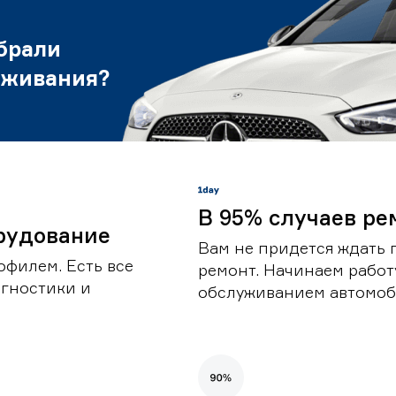
брали
уживания?
В 95% случаев ре
рудование
Вам не придется ждать 
офилем. Есть все
ремонт. Начинаем работ
гностики и
обслуживанием автомоби