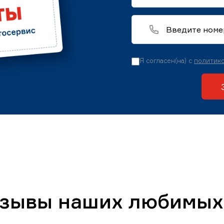
Я согласен(на) с
политико
тзывы наших любимых