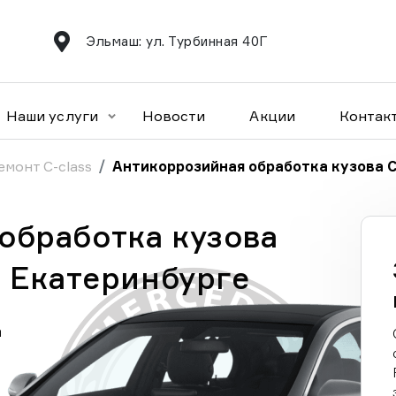
Эльмаш: ул. Турбинная 40Г
Наши услуги
Новости
Акции
Контак
емонт C-class
Антикоррозийная обработка кузова C
обработка кузова
в Екатеринбурге
а